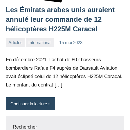
Les Émirats arabes unis auraient
annulé leur commande de 12
hélicoptères H225M Caracal
Articles
International
15 mai 2023
la
Aucun
Rédaction
commentaire
En décembre 2021, l’achat de 80 chasseurs-
bombardiers Rafale F4 auprès de Dassault Aviation
avait éclipsé celui de 12 hélicoptères H225M Caracal.
Le montant du contrat […]
Continuer la lecture
Rechercher