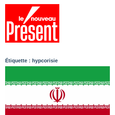
Aller
au
contenu
Menu
Présent
Hebdo
Étiquette :
hypcorisie