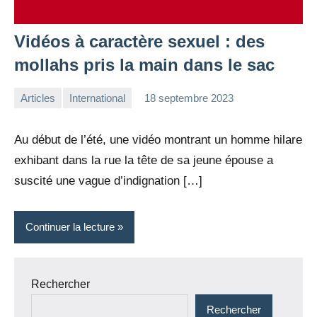
Vidéos à caractère sexuel : des
mollahs pris la main dans le sac
Articles
International
18 septembre 2023
la
Aucun
Rédaction
commentaire
Au début de l’été, une vidéo montrant un homme hilare
exhibant dans la rue la tête de sa jeune épouse a
suscité une vague d’indignation […]
Continuer la lecture
Rechercher
Rechercher