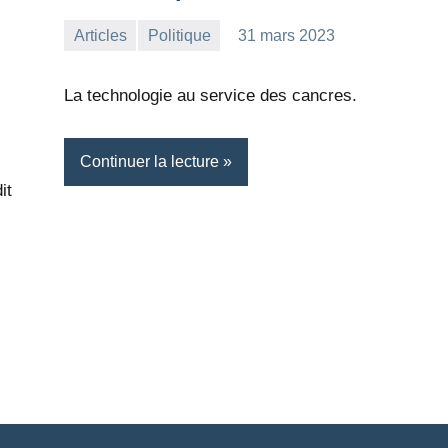
Articles
Politique
31 mars 2023
la
Aucun
Rédaction
commentaire
La technologie au service des cancres.
Continuer la lecture
it