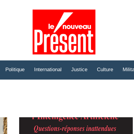
Prése
Hebd
Politique
International
Justice
Culture
Milit