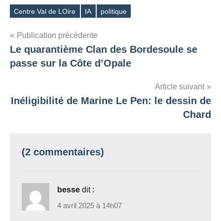
Centre Val de LOire
IA
politique
Étiquettes
Navigation
Publication précédente
Le quarantième Clan des Bordesoule se
de
passe sur la Côte d’Opale
l’article
Article suivant
Inéligibilité de Marine Le Pen: le dessin de
Chard
(2 commentaires)
besse
dit :
4 avril 2025 à 14h07