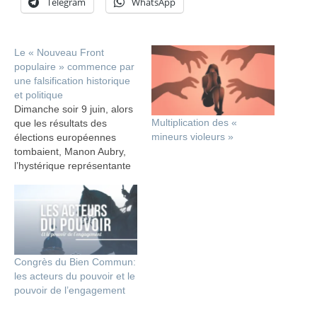
Telegram
WhatsApp
Le « Nouveau Front
populaire » commence par
une falsification historique
et politique
Dimanche soir 9 juin, alors
Multiplication des «
que les résultats des
mineurs violeurs »
élections européennes
tombaient, Manon Aubry,
l’hystérique représentante
de la liste LFI, dénonçait
« un système qui s’apprête
à dire plutôt Hitler que le
Front populaire ».
Anticipant de quelques
heures la recomposition de
Congrès du Bien Commun:
la gauche islamogauchiste
les acteurs du pouvoir et le
et wokiste autour d’un
pouvoir de l’engagement
regroupement dénommé
« Nouveau…