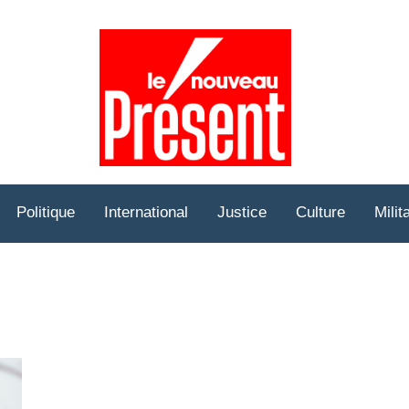
Prése
Hebd
Politique
International
Justice
Culture
Milit