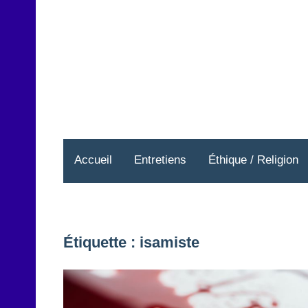
Aller
au
contenu
Accueil
Entretiens
Éthique / Religion
Étiquette :
isamiste