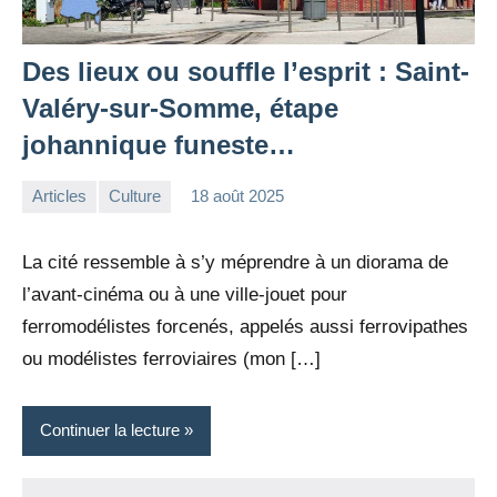
Des lieux ou souffle l’esprit : Saint-
Valéry-sur-Somme, étape
johannique funeste…
Articles
Culture
18 août 2025
la
Aucun
Rédaction
commentaire
La cité ressemble à s’y méprendre à un diorama de
l’avant-cinéma ou à une ville-jouet pour
ferromodélistes forcenés, appelés aussi ferrovipathes
ou modélistes ferroviaires (mon […]
Continuer la lecture