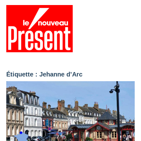
Aller
au
contenu
Menu
Présent
Hebdo
Étiquette :
Jehanne d’Arc