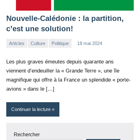
Nouvelle-Calédonie : la partition,
c’est une solution!
Articles
Culture
Politique
18 mai 2024
la
2
Rédaction
commentaires
Les plus graves émeutes depuis quarante ans
viennent d’endeuiller la « Grande Terre », une île
magnifique qui offre à la France un splendide « porte-
avions » dans le […]
Continuer la lecture
Rechercher