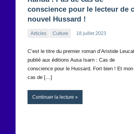
conscience pour le lecteur de 
nouvel Hussard !
Articles
Culture
18 juillet 2023
la
1
Rédaction
commentaire
C’est le titre du premier roman d’Aristide Leuca
publié aux éditions Ausa Isarn : Cas de
conscience pour le Hussard. Fort bien ! Et mon
cas de […]
Continuer la lecture