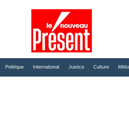
Prése
Hebd
Politique
International
Justice
Culture
Milit