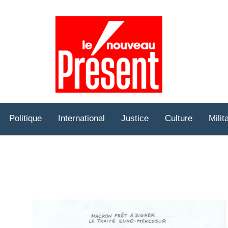
Prése
Hebd
Politique
International
Justice
Culture
Milit