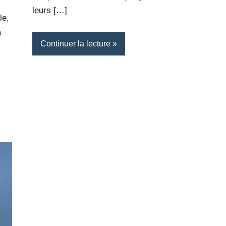
leurs […]
le,
a
Continuer la lecture