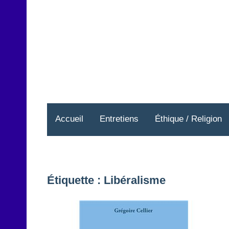
Aller
au
contenu
Accueil
Entretiens
Éthique / Religion
Étiquette :
Libéralisme