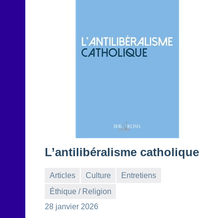
L’antilibéralisme catholique
Articles
Culture
Entretiens
Éthique / Religion
la
1
28 janvier 2026
Rédaction
commentaire