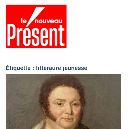
Aller
au
contenu
Menu
Présent
Hebdo
Étiquette :
littéraure jeunesse