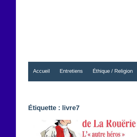
Aller
au
contenu
Accueil
Entretiens
Éthique / Religion
Étiquette :
livre7