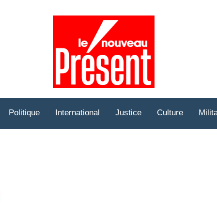
Prése
Hebd
Politique
International
Justice
Culture
Milit