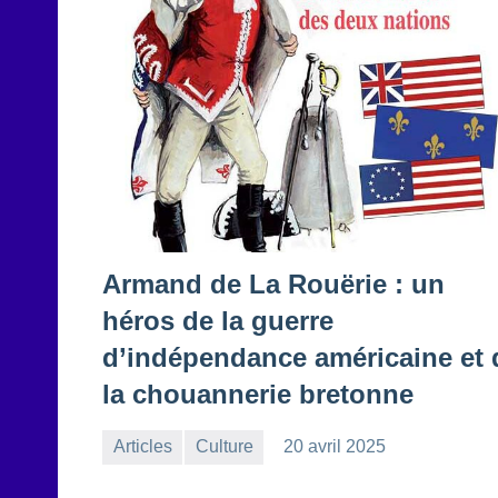
Armand de La Rouërie : un
héros de la guerre
d’indépendance américaine et 
la chouannerie bretonne
Articles
Culture
20 avril 2025
la
Aucun
Rédaction
commentaire