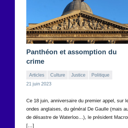
Panthéon et assomption du
crime
Articles
Culture
Justice
Politique
la
Aucun
21 juin 2023
Rédaction
commentaire
Ce 18 juin, anniversaire du premier appel, sur l
ondes anglaises, du général De Gaulle (mais a
de désastre de Waterloo…), le président Macro
[…]