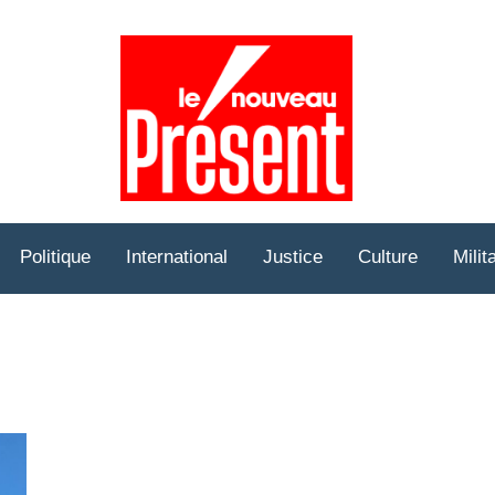
Prése
Hebd
Politique
International
Justice
Culture
Milit