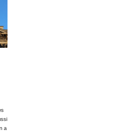
es
ussi
n a