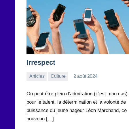
Irrespect
Articles
Culture
2 août 2024
la
Aucun
Rédaction
commentaire
On peut être plein d’admiration (c’est mon cas)
pour le talent, la détermination et la volonté de
puissance du jeune nageur Léon Marchand, ce
nouveau […]