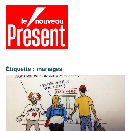
Aller
au
contenu
Menu
Présent
Hebdo
Étiquette :
mariages