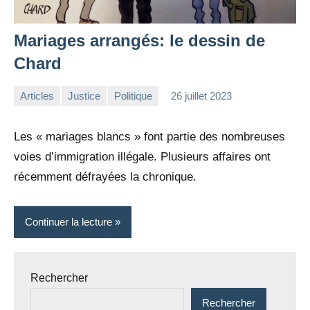
Mariages arrangés: le dessin de
Chard
Articles
Justice
Politique
26 juillet 2023
la
Aucun
Rédaction
commentaire
Les « mariages blancs » font partie des nombreuses
voies d’immigration illégale. Plusieurs affaires ont
récemment défrayées la chronique.
Continuer la lecture
Rechercher
Rechercher