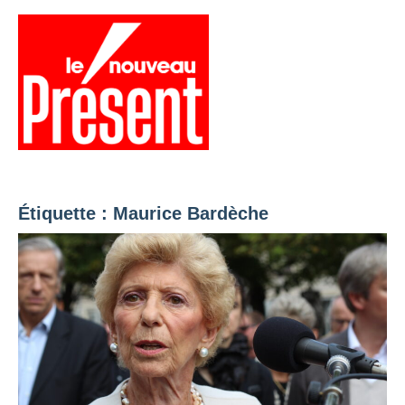
Aller
au
contenu
Menu
Présent
Hebdo
Étiquette :
Maurice Bardèche