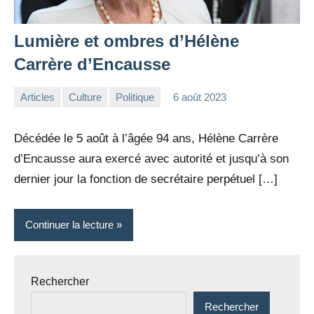
Lumière et ombres d’Hélène
Carrère d’Encausse
Articles
Culture
Politique
6 août 2023
la
5
Rédaction
commentaires
Décédée le 5 août à l’âgée 94 ans, Hélène Carrère
d’Encausse aura exercé avec autorité et jusqu’à son
dernier jour la fonction de secrétaire perpétuel […]
Continuer la lecture
Rechercher
Rechercher