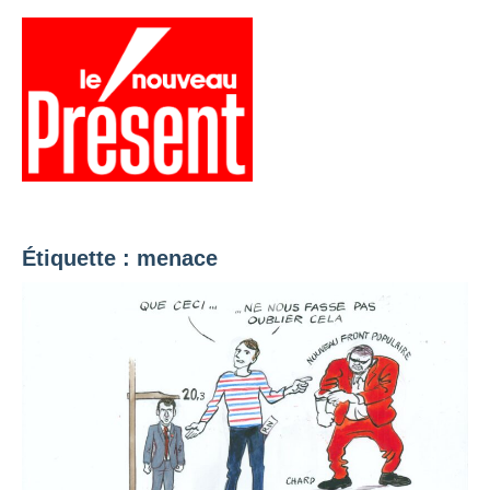
Aller
au
contenu
Menu
Présent
Hebdo
Étiquette :
menace