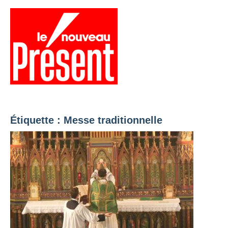
Aller
au
contenu
Menu
Présent
Hebdo
Étiquette :
Messe traditionnelle