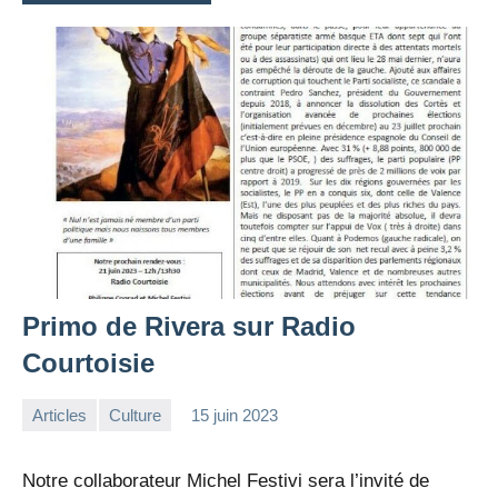
Primo de Rivera sur Radio
Courtoisie
Articles
Culture
15 juin 2023
la
Aucun
Rédaction
commentaire
Notre collaborateur Michel Festivi sera l’invité de