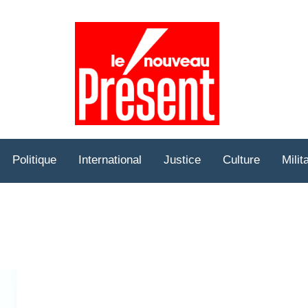
Prése
Hebd
Politique
International
Justice
Culture
Milit