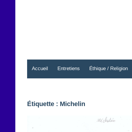
Aller
au
contenu
Accueil
Entretiens
Éthique / Religion
Étiquette :
Michelin