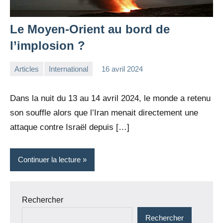
Le Moyen-Orient au bord de
l’implosion ?
Articles
International
16 avril 2024
la
9
Rédaction
commentaires
Dans la nuit du 13 au 14 avril 2024, le monde a retenu
son souffle alors que l’Iran menait directement une
attaque contre Israël depuis […]
Continuer la lecture
Rechercher
Rechercher