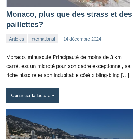
Monaco, plus que des strass et des
paillettes?
Articles
International
14 décembre 2024
la
Aucun
Rédaction
commentaire
Monaco, minuscule Principauté de moins de 3 km
carré, est un microté pour son cadre exceptionnel, sa
riche histoire et son indubitable côté « bling-bling […]
Continuer la lecture