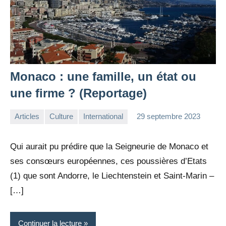
Monaco : une famille, un état ou
une firme ? (Reportage)
Articles
Culture
International
29 septembre 2023
la
Aucun
Rédaction
commentaire
Qui aurait pu prédire que la Seigneurie de Monaco et
ses consœurs européennes, ces poussières d’Etats
(1) que sont Andorre, le Liechtenstein et Saint-Marin –
[…]
Continuer la lecture