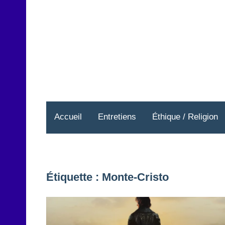
Aller
au
contenu
Accueil
Entretiens
Éthique / Religion
Étiquette :
Monte-Cristo