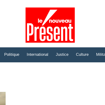
Prése
Hebd
Politique
International
Justice
Culture
Milit