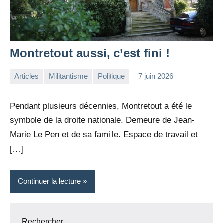
Montretout aussi, c’est fini !
Articles
Militantisme
Politique
7 juin 2026
la
Aucun
Rédaction
commentaire
Pendant plusieurs décennies, Montretout a été le
symbole de la droite nationale. Demeure de Jean-
Marie Le Pen et de sa famille. Espace de travail et
[…]
Continuer la lecture
Rechercher