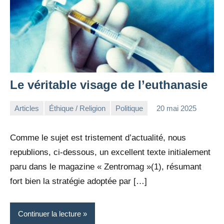
Le véritable visage de l’euthanasie
Articles
Éthique / Religion
Politique
20 mai 2025
la
Aucun
Rédaction
commentaire
Comme le sujet est tristement d’actualité, nous
republions, ci-dessous, un excellent texte initialement
paru dans le magazine « Zentromag »(1), résumant
fort bien la stratégie adoptée par […]
Continuer la lecture