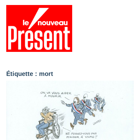
Aller
au
contenu
Menu
Présent
Hebdo
Étiquette :
mort