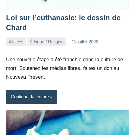
Loi sur l’euthanasie: le dessin de
Chard
Articles
Éthique / Religion
13 juillet 2026
la
Aucun
Rédaction
commentaire
Une nouvelle étape a été franchie dans la culture de
mort. Soutenez les médias libres, faites un don au
Nouveau Présent !
Continuer la lecture