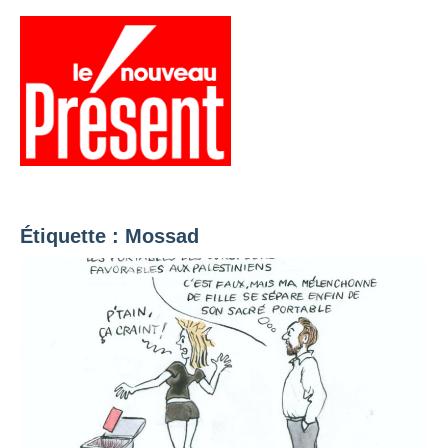
Aller
au
contenu
Menu
Présent
Hebdo
Étiquette :
Mossad