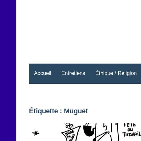
Aller
au
contenu
Accueil
Entretiens
Éthique / Religion
Étiquette :
Muguet