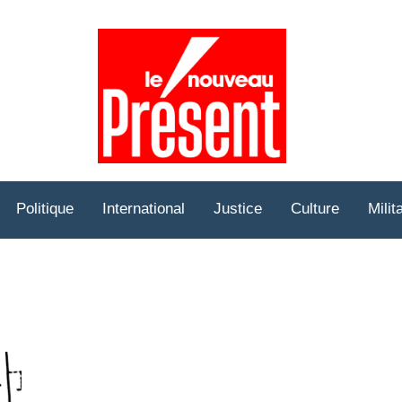
Prése
Hebd
Politique
International
Justice
Culture
Milit