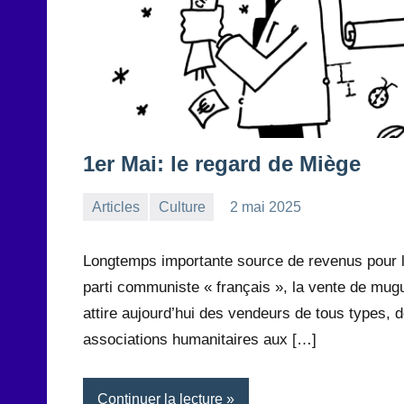
1er Mai: le regard de Miège
Articles
Culture
2 mai 2025
la
Aucun
Rédaction
commentaire
Longtemps importante source de revenus pour 
parti communiste « français », la vente de mug
attire aujourd’hui des vendeurs de tous types, 
associations humanitaires aux […]
Continuer la lecture