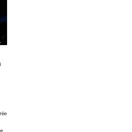
à
rée
ge