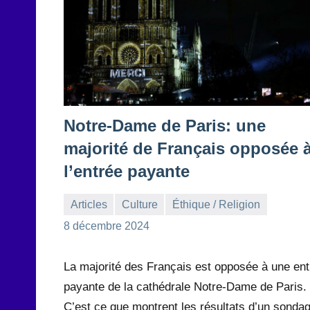
Notre-Dame de Paris: une
majorité de Français opposée 
l’entrée payante
Articles
Culture
Éthique / Religion
la
1
8 décembre 2024
Rédaction
commentaire
La majorité des Français est opposée à une ent
payante de la cathédrale Notre-Dame de Paris.
C’est ce que montrent les résultats d’un sonda