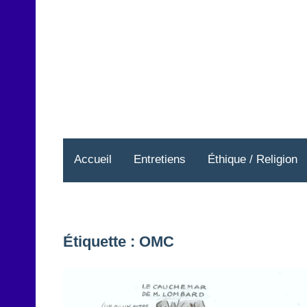
Aller
au
contenu
Accueil
Entretiens
Éthique / Religion
Étiquette :
OMC