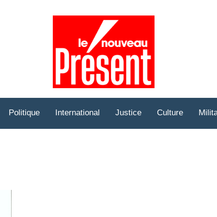
Prése
Hebd
Politique
International
Justice
Culture
Milit