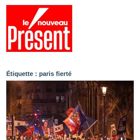
Aller
au
contenu
Menu
Présent
Hebdo
Étiquette :
paris fierté