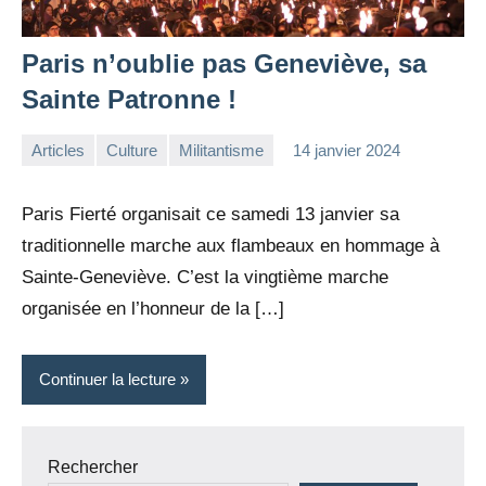
Paris n’oublie pas Geneviève, sa
Sainte Patronne !
Articles
Culture
Militantisme
14 janvier 2024
la
1
Rédaction
commentaire
Paris Fierté organisait ce samedi 13 janvier sa
traditionnelle marche aux flambeaux en hommage à
Sainte-Geneviève. C’est la vingtième marche
organisée en l’honneur de la […]
Continuer la lecture
Rechercher