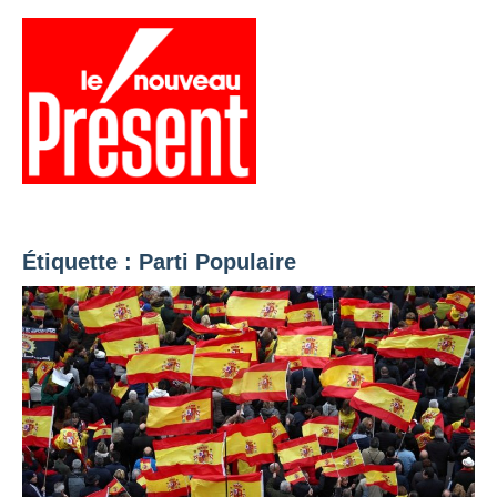
Aller
au
contenu
Menu
Présent
Hebdo
Étiquette :
Parti Populaire