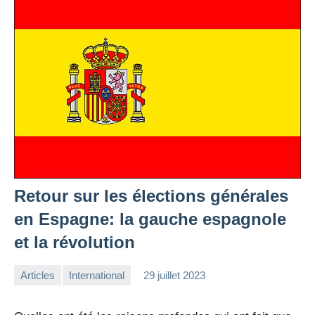
Retour sur les élections générales
en Espagne: la gauche espagnole
et la révolution
Articles
International
29 juillet 2023
la
Aucun
Rédaction
commentaire