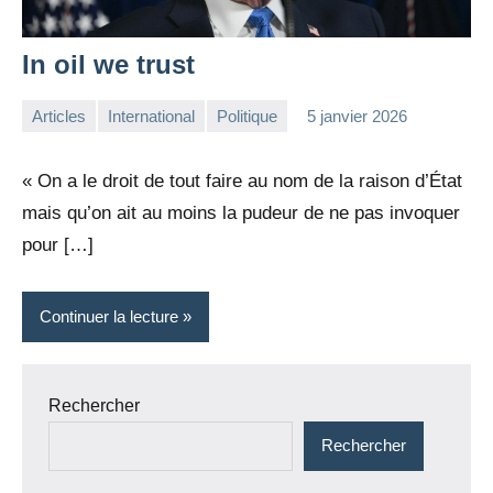
In oil we trust
Articles
International
Politique
5 janvier 2026
la
1
Rédaction
commentaire
« On a le droit de tout faire au nom de la raison d’État
mais qu’on ait au moins la pudeur de ne pas invoquer
pour […]
Continuer la lecture
Rechercher
Rechercher