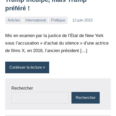
préféré !
Articles
International
Politique
12 juin 2023
la
Aucun
Rédaction
commentaire
Mis en examen par la justice de l’État de New York
sous l’accusation « d’achat du silence » d’une actrice
de films X, en 2016, l’ancien président […]
Continuer la lecture
Rechercher
Rechercher