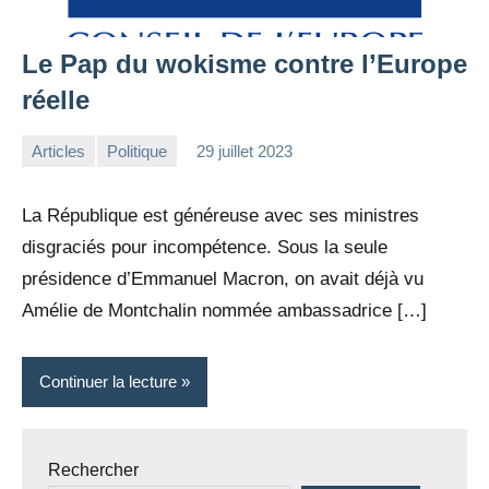
Le Pap du wokisme contre l’Europe
réelle
Articles
Politique
29 juillet 2023
la
Aucun
Rédaction
commentaire
La République est généreuse avec ses ministres
disgraciés pour incompétence. Sous la seule
présidence d’Emmanuel Macron, on avait déjà vu
Amélie de Montchalin nommée ambassadrice […]
Continuer la lecture
Rechercher