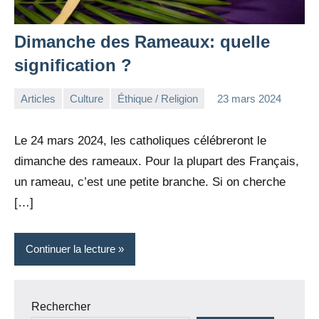
Dimanche des Rameaux: quelle
signification ?
Articles
Culture
Éthique / Religion
23 mars 2024
la
1
Rédaction
commentaire
Le 24 mars 2024, les catholiques célébreront le
dimanche des rameaux. Pour la plupart des Français,
un rameau, c’est une petite branche. Si on cherche
[…]
Continuer la lecture
Rechercher