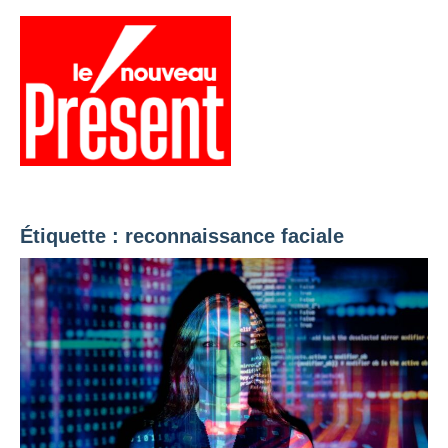
Aller
au
contenu
Menu
Présent
Hebdo
Étiquette :
reconnaissance faciale