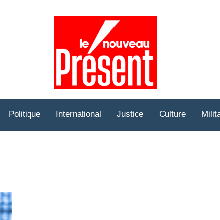
Prése
Hebd
Politique
International
Justice
Culture
Milit