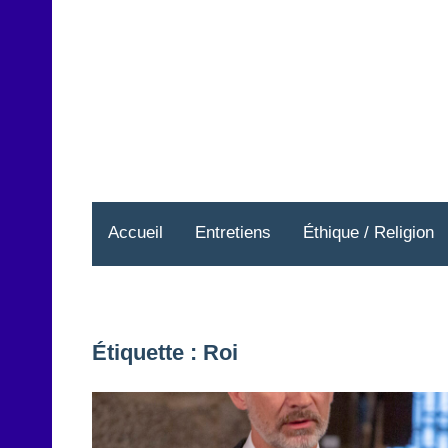
Aller
au
contenu
Accueil
Entretiens
Éthique / Religion
Étiquette :
Roi