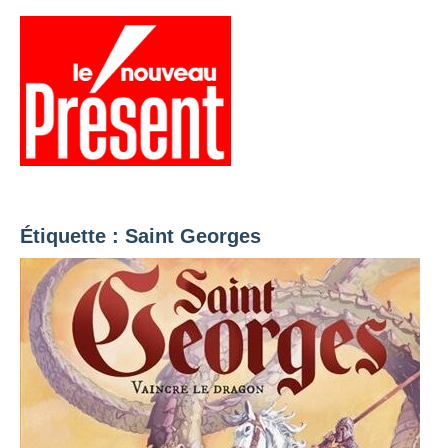
Aller
au
contenu
Menu
Présent
Hebdo
Étiquette :
Saint Georges