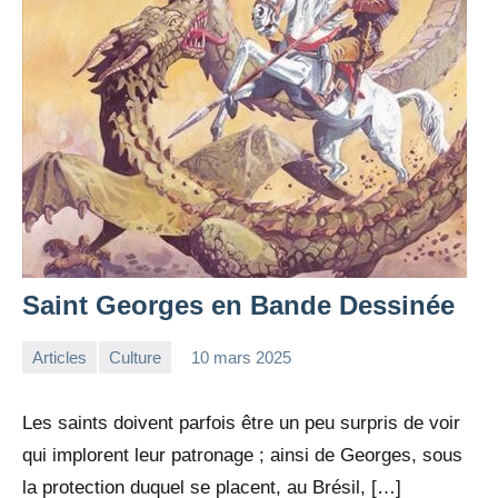
Saint Georges en Bande Dessinée
Articles
Culture
10 mars 2025
la
Aucun
Rédaction
commentaire
Les saints doivent parfois être un peu surpris de voir
qui implorent leur patronage ; ainsi de Georges, sous
la protection duquel se placent, au Brésil, […]