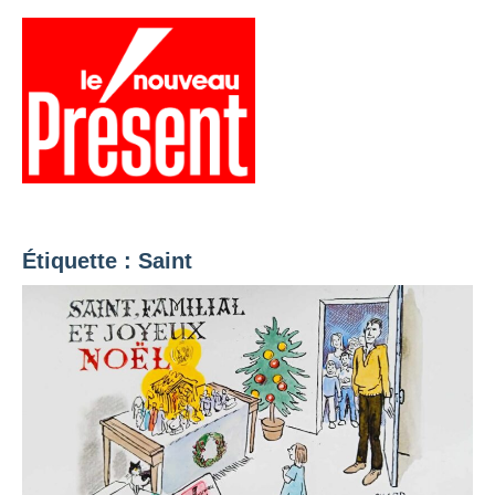
Aller
au
contenu
Menu
Présent
Hebdo
Étiquette :
Saint