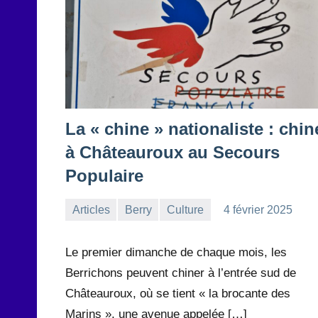
La « chine » nationaliste : chin
à Châteauroux au Secours
Populaire
Articles
Berry
Culture
4 février 2025
la
Aucun
Rédaction
commentaire
Le premier dimanche de chaque mois, les
Berrichons peuvent chiner à l’entrée sud de
Châteauroux, où se tient « la brocante des
Marins », une avenue appelée […]