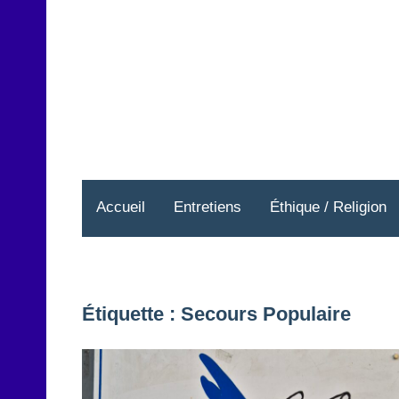
Aller
au
contenu
Accueil
Entretiens
Éthique / Religion
Étiquette :
Secours Populaire