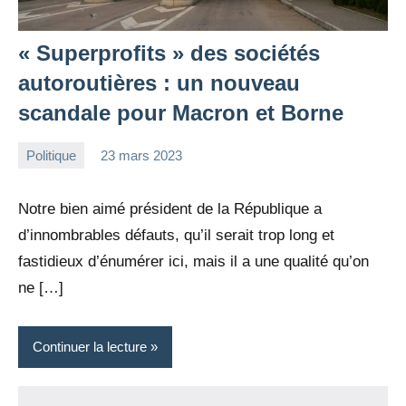
« Superprofits » des sociétés
autoroutières : un nouveau
scandale pour Macron et Borne
Politique
23 mars 2023
la
Aucun
Rédaction
commentaire
Notre bien aimé président de la République a
d’innombrables défauts, qu’il serait trop long et
fastidieux d’énumérer ici, mais il a une qualité qu’on
ne […]
Continuer la lecture