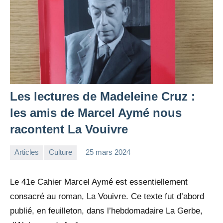
Les lectures de Madeleine Cruz :
les amis de Marcel Aymé nous
racontent La Vouivre
Articles
Culture
25 mars 2024
la
Aucun
Rédaction
commentaire
Le 41e Cahier Marcel Aymé est essentiellement
consacré au roman, La Vouivre. Ce texte fut d’abord
publié, en feuilleton, dans l’hebdomadaire La Gerbe,