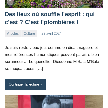
Des lieux où souffle l’esprit : qui
c’est ? C’est l’plombières !
Articles
Culture
23 avril 2024
la
Aucun
Rédaction
commentaire
Je suis resté vieux jeu, comme on disait naguère et
mes références humoristiques peuvent paraître bien
surannées… Le quenellier Dieudonné M’Bala M’Bala
se moquait aussi […]
Continuer la lecture