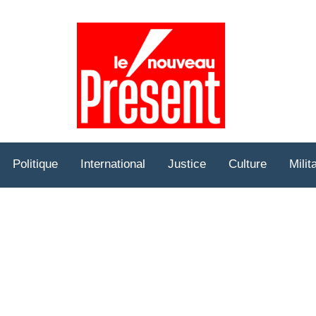
Prése
Hebd
Politique
International
Justice
Culture
Milit