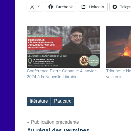
X
Facebook
LinkedIn
Teleg
Conférence Pierre Gripari le 4 janvier
Tribune: « N
2024 à la Nouvelle Librairie
volcan »
litérature
Paucard
Étiquettes
Navigation
Publication précédente
Au régal des vermines