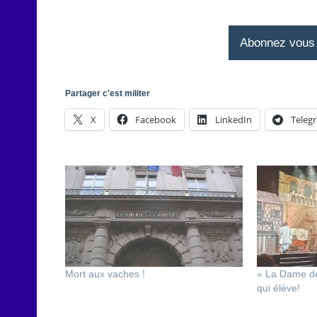
Abonnez vous à
Partager c'est militer
X
Facebook
LinkedIn
Teleg
Mort aux vaches !
« La Dame de
qui élève!