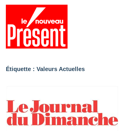
Aller
au
contenu
Menu
Présent
Hebdo
Étiquette :
Valeurs Actuelles