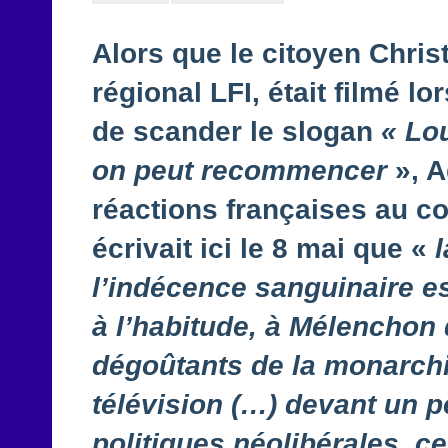
Alors que le citoyen Chri
régional LFI, était filmé lo
de scander le slogan
« Lou
on peut recommencer
», A
réactions françaises au c
écrivait ici le 8 mai que «
l’indécence sanguinaire 
à l’habitude, à Mélenchon 
dégoûtants de la monarchie
télévision (…) devant un pe
politiques néolibérales, 