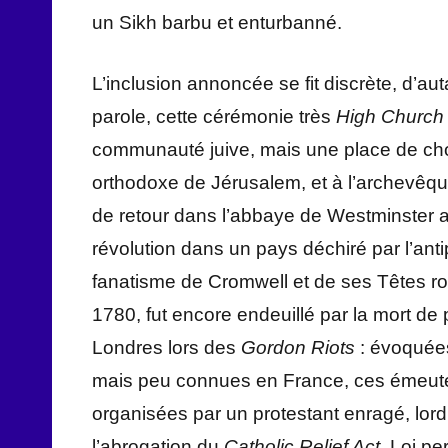
un Sikh barbu et enturbanné.
L’inclusion annoncée se fit discrète, d’aut
parole, cette cérémonie très
High Church
communauté juive, mais une place de choix
orthodoxe de Jérusalem, et à l’archevêque
de retour dans l’abbaye de Westminster ap
révolution dans un pays déchiré par l’ant
fanatisme de Cromwell et de ses Têtes r
1780, fut encore endeuillé par la mort de 
Londres lors des
Gordon Riots
: évoquée
mais peu connues en France, ces émeut
organisées par un protestant enragé, lord
l’abrogation du
Catholic Relief Act
. Loi pe