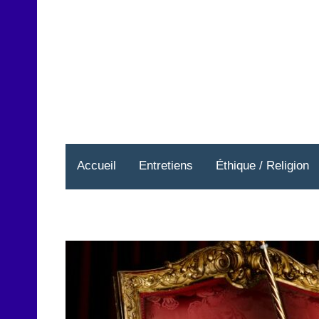
Aller
au
contenu
Accueil
Entretiens
Éthique / Religion