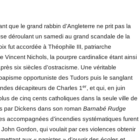
ant que le grand rabbin d’Angleterre ne prit pas la
se déroulant un samedi au grand scandale de la
 fut accordée à Théophile III, patriarche
 Vincent Nichols, la pourpre cardinalice étant ainsi
rès six siècles d’ostracisme. Une véritable
ipapisme opportuniste des Tudors puis le sanglant
er
ondes décapiteurs de Charles 1
, et qui, en juin
plus de cinq cents catholiques dans la seule ville de
s par Dickens dans son roman
Barnabé Rudge
es accompagnées d’incendies systématiques furent
 John Gordon, qui voulait par ces violences obtenir
rmettant aux « papistes » d’ouvrir des écoles et