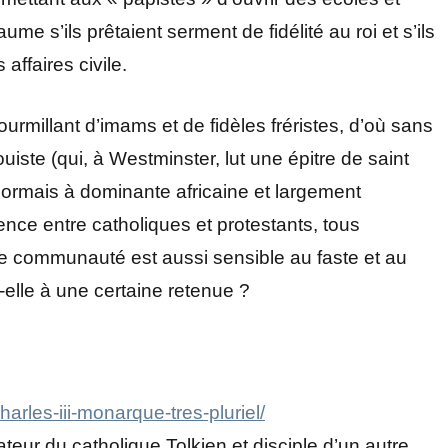
ume s’ils prêtaient serment de fidélité au roi et s’ils
 affaires civile.
urmillant d’imams et de fidèles fréristes, d’où sans
uiste (qui, à Westminster, lut une épitre de saint
sormais à dominante africaine et largement
ence entre catholiques et protestants, tous
e communauté est aussi sensible au faste et au
t-elle à une certaine retenue ?
arles-iii-monarque-tres-pluriel/
ateur du catholique Tolkien et disciple d’un autre