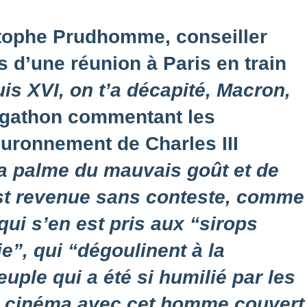
stophe Prudhomme, conseiller
rs d’une réunion à Paris en train
is XVI, on t’a décapité, Macron,
gathon commentant les
ouronnement de Charles III
la palme du mauvais goût et de
est revenue sans conteste, comme
qui s’en est pris aux “sirops
”, qui “dégoulinent à la
uple qui a été si humilié par les
ce cinéma avec cet homme couvert