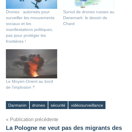
Drones : autorisés pour
Survol de drones russes au
surveiller les mouvements
Danemark: le dessin de
sociaux et les
Chard
manifestations politiques,
pas pour protéger les
frontières !
Le Moyen-Orient au bord
de l’implosion ?
Darmanin
drones
sécurité
vidéosurveillance
Étiquettes
Navigation
Publication précédente
La Pologne ne veut pas des migrants des