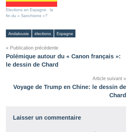
Elections en Espagne : la
fin du « Sanchisme »?
Andalousie
élections
Espagne
Étiquettes
Navigation
Publication précédente
Polémique autour du « Canon français »:
de
le dessin de Chard
l’article
Article suivant
Voyage de Trump en Chine: le dessin de
Chard
Laisser un commentaire