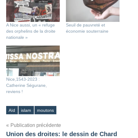
A Nice aussi, un « refuge
Seuil de pauvreté et
des orphelins de la droite
économie souterraine
nationale »
Nice,1543-2023 :
Catherine Ségurane,
reviens !
Aïd
islam
moutons
Étiquettes
Navigation
Publication précédente
Union des droites: le dessin de Chard