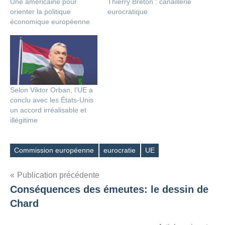
Une américaine pour
Thierry Breton : canaillerie
orienter la politique
eurocratique
économique européenne
Selon Viktor Orban, l’UE a
conclu avec les États-Unis
un accord irréalisable et
illégitime
Commission européenne
eurocratie
UE
Étiquettes
Navigation
Publication précédente
Conséquences des émeutes: le dessin de
de
Chard
l’article