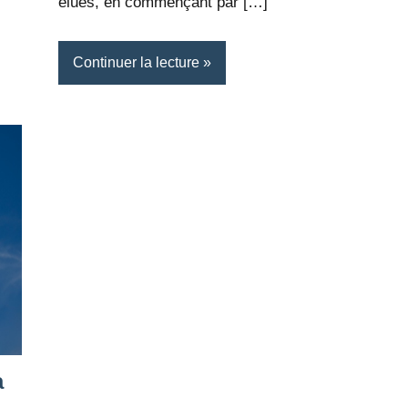
élues, en commençant par […]
Continuer la lecture
a