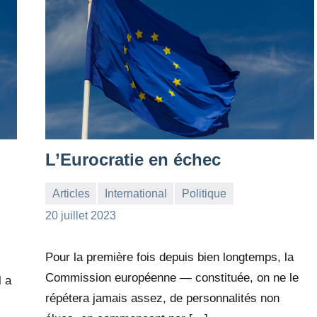
L’Eurocratie en échec
Articles
International
Politique
la
3
20 juillet 2023
Rédaction
commentaires
Pour la première fois depuis bien longtemps, la
Commission européenne — constituée, on ne le
l a
répétera jamais assez, de personnalités non