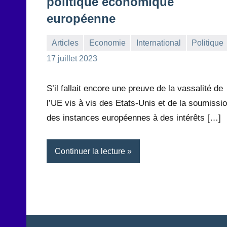
politique économique
européenne
Articles
Economie
International
Politique
la
Aucun
17 juillet 2023
Rédaction
commentaire
S’il fallait encore une preuve de la vassalité de
l’UE vis à vis des Etats-Unis et de la soumissi
des instances européennes à des intérêts […]
Continuer la lecture